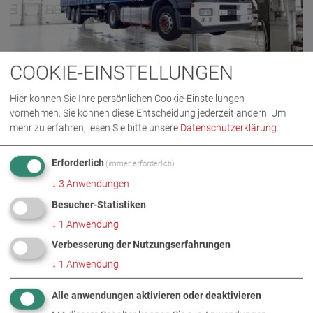
COOKIE-EINSTELLUNGEN
TRUCKLIFT 3/2 RS 14.0
Hier können Sie Ihre persönlichen Cookie-Einstellungen
VP 452093
vornehmen. Sie können diese Entscheidung jederzeit ändern.
Um
mehr zu erfahren, lesen Sie bitte unsere
Datenschutzerklärung
.
Erforderlich
(immer erforderlich)
↓
3
Anwendungen
Besucher-Statistiken
↓
1
Anwendung
Verbesserung der Nutzungserfahrungen
↓
1
Anwendung
Alle anwendungen aktivieren oder deaktivieren