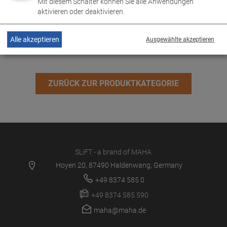
Mit diesem Schalter können Sie alle Anwendungen
aktivieren oder deaktivieren.
TRUCKLIFT 4/3 RS 14.0
VP 452094
Alle akzeptieren
Ausgewählte akzeptieren
ZURÜCK ZUR PRODUKTKATEGORIE
SLiFT - a brand of MAHA
Hoyen 20, 87490 Haldenwang, Germany
+49 8374 585 0
+49 8374 585 590
maha@maha.de