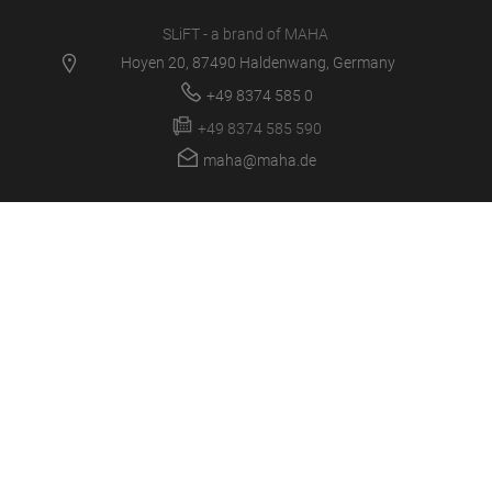
SLiFT - a brand of MAHA
Hoyen 20, 87490 Haldenwang, Germany
+49 8374 585 0
+49 8374 585 590
maha@maha.de
PRODUKTE
SERVICE CENTER
NEWS
KARRIERE
UNTERNEHMEN
LOGIN/SUPPORT
MULTIMEDIA