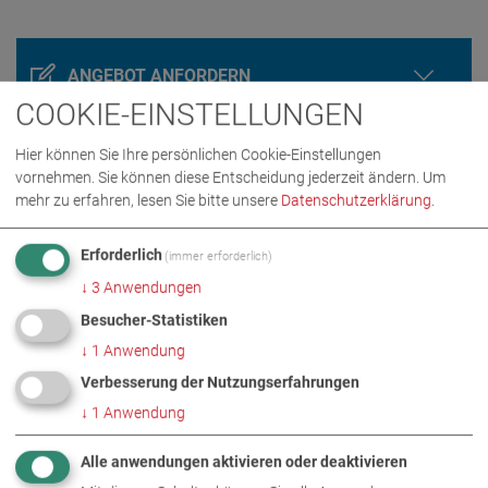
ANGEBOT ANFORDERN
COOKIE-EINSTELLUNGEN
Hier können Sie Ihre persönlichen Cookie-Einstellungen
vornehmen. Sie können diese Entscheidung jederzeit ändern.
Um
mehr zu erfahren, lesen Sie bitte unsere
Datenschutzerklärung
.
Erforderlich
(immer erforderlich)
↓
3
Anwendungen
Besucher-Statistiken
PRODUKTDETAILS / LIEFERUMFANG
↓
1
Anwendung
Verbesserung der Nutzungserfahrungen
DOWNLOADS
↓
1
Anwendung
Alle anwendungen aktivieren oder deaktivieren
TECHNISCHE DATEN