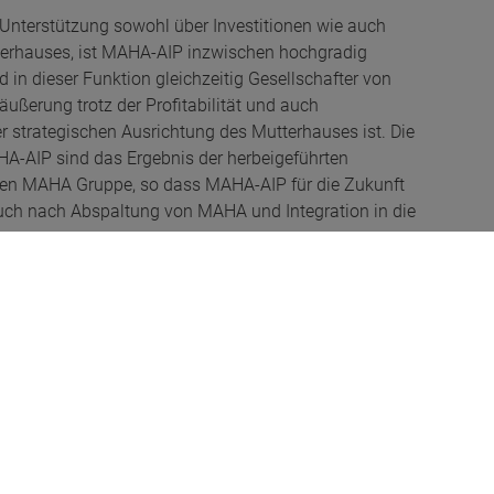
Unterstützung sowohl über Investitionen wie auch
terhauses, ist MAHA-AIP inzwischen hochgradig
in dieser Funktion gleichzeitig Gesellschafter von
ußerung trotz der Profitabilität und auch
er strategischen Ausrichtung des Mutterhauses ist. Die
HA-AIP sind das Ergebnis der herbeigeführten
mten MAHA Gruppe, so dass MAHA-AIP für die Zukunft
 auch nach Abspaltung von MAHA und Integration in die
ter der APL Automobil Prüftechnik Landau GmbH
ernehmensgruppe integrieren, den Standort
en und durch Synergieeffekte über alle Ebenen
erprüfstände ausbauen. Wir freuen uns schon sehr, die
men zu heißen und gemeinsam noch erfolgreicher am