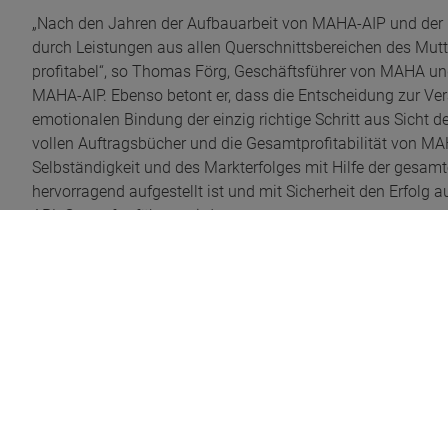
„Nach den Jahren der Aufbauarbeit von MAHA-AIP und der 
durch Leistungen aus allen Querschnittsbereichen des Mut
profitabel“, so Thomas Förg, Geschäftsführer von MAHA und 
MAHA-AIP. Ebenso betont er, dass die Entscheidung zur Verä
emotionalen Bindung der einzig richtige Schritt aus Sicht d
vollen Auftragsbücher und die Gesamtprofitabilität von MA
Selbständigkeit und des Markterfolges mit Hilfe der gesa
hervorragend aufgestellt ist und mit Sicherheit den Erfolg
APL Group fortführen wird.
Dr. Hermann Josef Scholl, geschäftsführender Gesellschaf
bestätigt: „Wir werden MAHA-AIP vollständig in unsere Unt
Haldenwang sowie alle Mitarbeiter von MAHA-AIP übernehm
hinweg die Marktführerschaft im Bereich individueller Sond
neuen Kolleginnen und Kollegen in der APL Group willkom
Markt agieren zu können“, so Dr. Scholl.