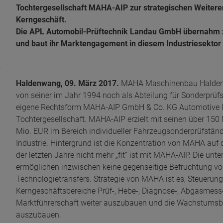
Tochtergesellschaft MAHA-AIP zur strategischen Weiteren
Kerngeschäft.
Die APL Automobil-Prüftechnik Landau GmbH übernahm 
und baut ihr Marktengagement in diesem Industriesektor 
Haldenwang, 09. März 2017.
MAHA Maschinenbau Haldenw
von seiner im Jahr 1994 noch als Abteilung für Sonderprüfst
eigene Rechtsform MAHA-AIP GmbH & Co. KG Automotive I
Tochtergesellschaft. MAHA-AIP erzielt mit seinen über 150
Mio. EUR im Bereich individueller Fahrzeugsonderprüfständ
Industrie. Hintergrund ist die Konzentration von MAHA auf
der letzten Jahre nicht mehr „fit“ ist mit MAHA-AIP. Die u
ermöglichen inzwischen keine gegenseitige Befruchtung von
Technologietransfers. Strategie von MAHA ist es, Steuerung
Kerngeschäftsbereiche Prüf-, Hebe-, Diagnose-, Abgasmess
Marktführerschaft weiter auszubauen und die Wachstumsbe
auszubauen.