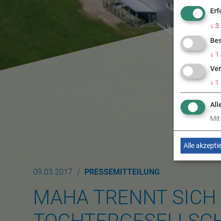
Erf
↓
3
Bes
↓
1
Ver
↓
1
All
Mit
Alle akzepti
09.03.2017
PRESSEMITTEILUNG
MAHA TRENNT SICH