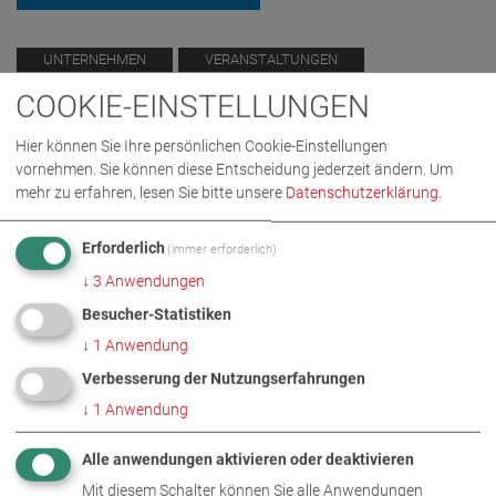
UNTERNEHMEN
VERANSTALTUNGEN
COOKIE-EINSTELLUNGEN
Hier können Sie Ihre persönlichen Cookie-Einstellungen
WEITERE INFORMATIONEN
vornehmen. Sie können diese Entscheidung jederzeit ändern.
Um
mehr zu erfahren, lesen Sie bitte unsere
Datenschutzerklärung
.
MAHA feiert den Sommer
DE
EN
Erforderlich
(immer erforderlich)
↓
3
Anwendungen
Besucher-Statistiken
DIESES THEMA AUCH UNTER
↓
1
Anwendung
Verbesserung der Nutzungserfahrungen
↓
1
Anwendung
Alle anwendungen aktivieren oder deaktivieren
Mit diesem Schalter können Sie alle Anwendungen