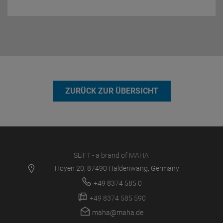
ZURÜCK ZUR ÜBERSICHT
SLiFT - a brand of MAHA
Hoyen 20, 87490 Haldenwang, Germany
+49 8374 585 0
+49 8374 585 590
maha@maha.de