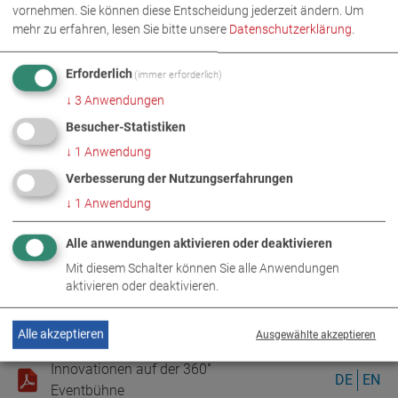
vornehmen. Sie können diese Entscheidung jederzeit ändern.
Um
mehr zu erfahren, lesen Sie bitte unsere
Datenschutzerklärung
.
Erforderlich
(immer erforderlich)
↓
3
Anwendungen
Besucher-Statistiken
↓
1
Anwendung
BILDER ALS ZIP-DOWNLOAD
Verbesserung der Nutzungserfahrungen
↓
1
Anwendung
UNTERNEHMEN
DIGITALES
Alle anwendungen aktivieren oder deaktivieren
VERANSTALTUNGEN
Mit diesem Schalter können Sie alle Anwendungen
aktivieren oder deaktivieren.
WEITERE INFORMATIONEN
Alle akzeptieren
Ausgewählte akzeptieren
Innovationen auf der 360˚
DE
EN
Eventbühne