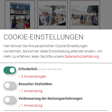
COOKIE-EINSTELLUNGEN
BILDER ALS ZIP-DOWNLOAD
Hier können Sie Ihre persönlichen Cookie-Einstellungen
vornehmen. Sie können diese Entscheidung jederzeit ändern.
Um
mehr zu erfahren, lesen Sie bitte unsere
Datenschutzerklärung
.
UNTERNEHMEN
VERANSTALTUNGEN
Erforderlich
(immer erforderlich)
↓
3
Anwendungen
WEITERE INFORMATIONEN
Besucher-Statistiken
↓
1
Anwendung
Familienfest bei MAHA
DE
EN
Verbesserung der Nutzungserfahrungen
↓
1
Anwendung