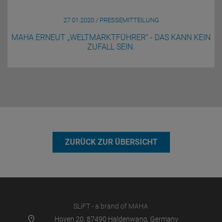
27.01.2020 / PRESSEMITTEILUNG
MAHA ERNEUT „WELTMARKTFÜHRER“ - DAS KANN KEIN
ZUFALL SEIN.
ZURÜCK ZUR ÜBERSICHT
SLiFT - a brand of MAHA
Hoyen 20, 87490 Haldenwang, Germany