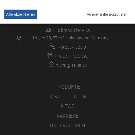
Alle akzeptieren
Ausgewählte akzeptieren
SLiFT - a brand of MAHA
Hoyen 20, 87490 Haldenwang, Germany
+49 8374 585 0
+49 8374 585 590
maha@maha.de
PRODUKTE
SERVICE CENTER
NEWS
KARRIERE
UNTERNEHMEN